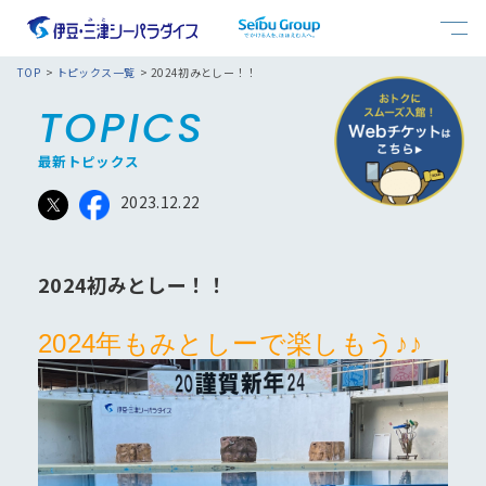
おすすめモデルコース
よくある質問
TOP
トピックス一覧
2024初みとしー！！
TOPICS
お問合せ
ショー・イベント
館内案内
最新トピックス
2023.12.22
キッズコーナー
料金案内
2024初みとしー！！
フード
アクセス
2024年もみとしーで楽しもう♪♪
おすすめ情報一覧
トピックス一覧
館内マップ