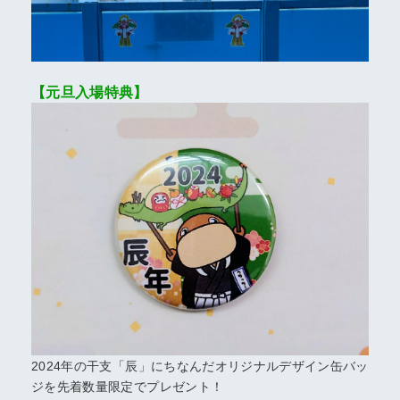
よくある質問
公式オンラインショップ
【元旦入場特典】
団体のお客さま
プレスリリース
移動水族館のお知らせ
番組、映像制作会社の方へ
公式SNS
2024年の干支「辰」にちなんだオリジナルデザイン缶バッ
ジを先着数量限定でプレゼント！