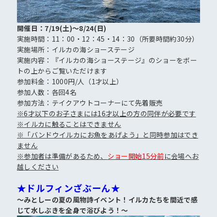
開催日：7/19(土)～8/24(日)
実施時間：11：00・12：45・14：30（所要時間約30分）
実施場所：イルカの海ショーステージ
実施内容：『イルカの海ショーステージ』のショーをボー
トの上からご覧いただけます
参加料金：1000円/人（1才以上）
参加人数：各回4名
参加方法：テイクアウトコーナーにて先着販売
※6才以下のお子さまには16才以上の方の同伴が必要です
※イルカに触ることはできません
※「バンドウイルカにお魚をあげよう」と同時参加はでき
ません
※参加者は準備があるため、
ショー開始15分前
に会場へお
越しください
★ドルフィンざぶーん★
～みとしーの夏の風物詩イベント！イルカたちを間近で感
じて水しぶきを全身で浴びよう！～