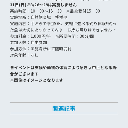
31日(日)※8/26～29は実施しません
実施時間：10：00～15：30 ※最終受付15：00
実施場所：自然飼育場 桟橋側
実施内容：手ぶらで参加OK、気軽に遊べる釣り体験!!釣っ
た魚は大切にあつかってね♪ お持ち帰りはできません…
参加料金：1,000円/竿 ※所要時間：30分/回
参加人数：自由参加
参加方法：実施場所にて随時受付
対象年齢：なし
各イベントは天候や動物の体調により急きょ中止となる場
合がございます
※画像はイメージとなります
関連記事