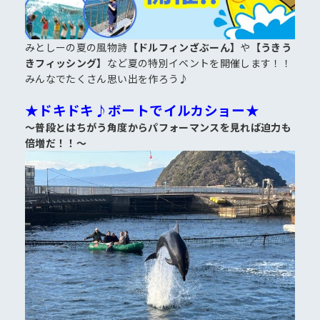
よくある質問
みとしーの夏の風物詩
【ドルフィンざぶーん】
や
【うきう
公式オンラインショップ
きフィッシング】
など夏の特別イベントを開催します！！
みんなでたくさん思い出を作ろう♪
団体のお客さま
★ドキドキ♪ボートでイルカショー★
プレスリリース
～普段とはちがう角度からパフォーマンスを見れば迫力も
移動水族館のお知らせ
倍増だ！！～
番組、映像制作会社の方へ
公式SNS