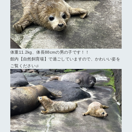
よくある質問
公式オンラインショップ
団体のお客さま
プレスリリース
体重11.2kg、体長88cmの男の子です！！
移動水族館のお知らせ
館内【自然飼育場】で過ごしていますので、かわいい姿を
番組、映像制作会社の方へ
ご覧ください♫
公式SNS