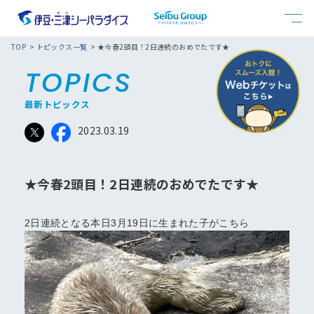
おすすめモデルコース
よくある質問
TOP
トピックス一覧
★今春2頭目！2日連続のおめでたです★
TOPICS
お問合せ
ショー・イベント
館内案内
最新トピックス
2023.03.19
キッズコーナー
料金案内
★今春2頭目！2日連続のおめでたです★
フード
アクセス
2日連続となる本日3月19日に生まれた子がこちら
おすすめ情報一覧
トピックス一覧
館内マップ